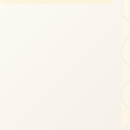
立即体验
免费完整版游戏