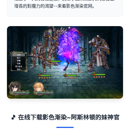
增長的對魔力的渴望--来着影色渐染官网。
🎵 在线下载影色渐染~阿斯林顿的妹神官