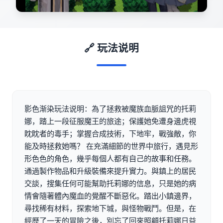
🔗 玩法说明
影色渐染玩法说明：為了拯救被魔族血脈詛咒的托莉
娜，踏上一段征服魔王的旅途；保護她免遭身邊虎視
眈眈者的毒手；掌握合成技術，下地牢，戰強敵，你
能及時拯救她嗎？ 在充滿細節的世界中旅行，遇見形
形色色的角色，幾乎每個人都有自己的故事和任務。
通過製作物品和升級裝備來提升實力。與鎮上的居民
交談，搜集任何可能幫助托莉娜的信息，只是她的病
情會隨著體內魔血的覺醒不斷惡化。踏出小鎮邊界，
尋找稀有材料，探索地下城，與怪物戰鬥。但是，在
經歷了一天的冒險之後，別忘了回來照顧托莉娜日益