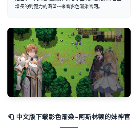
增長的對魔力的渴望--来着影色渐染官网。
🧻 中文版下载影色渐染~阿斯林顿的妹神官