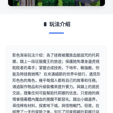
🔋 玩法介绍
影色渐染玩法介绍：為了拯救被魔族血脈詛咒的托莉
娜，踏上一段征服魔王的旅途；保護她免遭身邊虎視
眈眈者的毒手；掌握合成技術，下地牢，戰強敵，你
能及時拯救她嗎？ 在充滿細節的世界中旅行，遇見形
形色色的角色，幾乎每個人都有自己的故事和任務。
通過製作物品和升級裝備來提升實力。與鎮上的居民
交談，搜集任何可能幫助托莉娜的信息，只是她的病
情會隨著體內魔血的覺醒不斷惡化。踏出小鎮邊界，
尋找稀有材料，探索地下城，與怪物戰鬥。但是，在
經歷了一天的冒險之後，別忘了回來照顧托莉娜日益