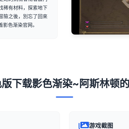
找稀有材料，探索地下
冒險之後，別忘了回來
着影色渐染官网。
 润色版下载影色渐染~阿斯林顿
游戏截图