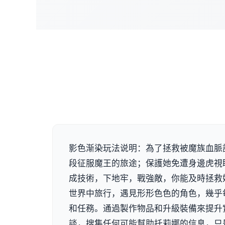
影色渐染玩法说明：為了拯救被魔族血脈
段征服魔王的旅途；保護她免遭身邊虎視
成技術，下地牢，戰強敵，你能及時拯救
世界中旅行，遇見形形色色的角色，幾乎
和任務。通過製作物品和升級裝備來提升
談，搜集任何可能幫助托莉娜的信息，只