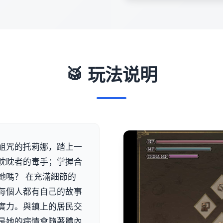
🥁 玩法说明
詛咒的托莉娜，踏上一
眈眈者的毒手；掌握合
她嗎？ 在充滿細節的
每個人都有自己的故事
實力。與鎮上的居民交
是她的病情會隨著體內