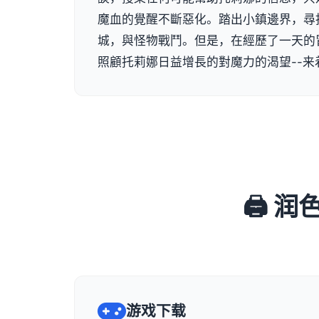
魔血的覺醒不斷惡化。踏出小鎮邊界，尋
城，與怪物戰鬥。但是，在經歷了一天的
照顧托莉娜日益增長的對魔力的渴望--来
🖨️
游戏下载