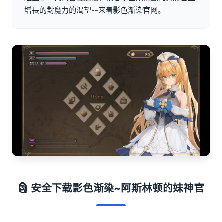
增長的對魔力的渴望--来着影色渐染官网。
🗿 安全下载影色渐染~阿斯林顿的妹神官