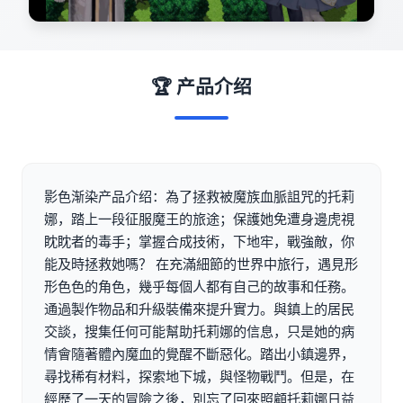
🏆 产品介绍
影色渐染产品介绍：為了拯救被魔族血脈詛咒的托莉
娜，踏上一段征服魔王的旅途；保護她免遭身邊虎視
眈眈者的毒手；掌握合成技術，下地牢，戰強敵，你
能及時拯救她嗎？ 在充滿細節的世界中旅行，遇見形
形色色的角色，幾乎每個人都有自己的故事和任務。
通過製作物品和升級裝備來提升實力。與鎮上的居民
交談，搜集任何可能幫助托莉娜的信息，只是她的病
情會隨著體內魔血的覺醒不斷惡化。踏出小鎮邊界，
尋找稀有材料，探索地下城，與怪物戰鬥。但是，在
經歷了一天的冒險之後，別忘了回來照顧托莉娜日益