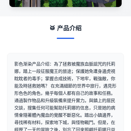
🥁 产品介绍
影色渐染产品介绍：為了拯救被魔族血脈詛咒的托莉
娜，踏上一段征服魔王的旅途；保護她免遭身邊虎視
眈眈者的毒手；掌握合成技術，下地牢，戰強敵，你
能及時拯救她嗎？ 在充滿細節的世界中旅行，遇見形
形色色的角色，幾乎每個人都有自己的故事和任務。
通過製作物品和升級裝備來提升實力。與鎮上的居民
交談，搜集任何可能幫助托莉娜的信息，只是她的病
情會隨著體內魔血的覺醒不斷惡化。踏出小鎮邊界，
尋找稀有材料，探索地下城，與怪物戰鬥。但是，在
經歷了一天的冒險之後，別忘了回來照顧托莉娜日益