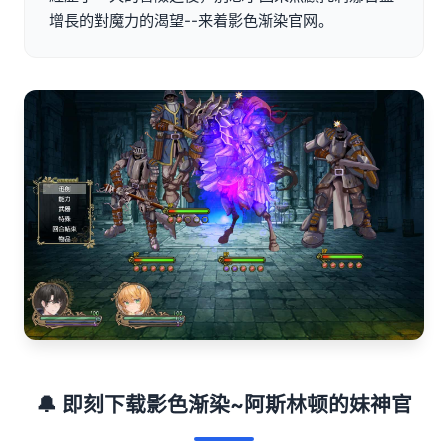
增長的對魔力的渴望--来着影色渐染官网。
🔔 即刻下载影色渐染~阿斯林顿的妹神官