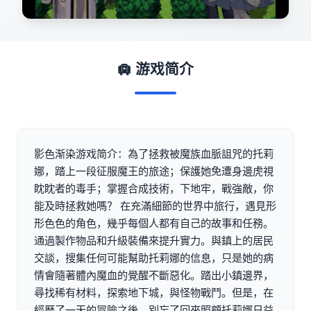
🛄 游戏简介
影色渐染游戏简介：為了拯救被魔族血脈詛咒的托莉
娜，踏上一段征服魔王的旅途；保護她免遭身邊虎視
眈眈者的毒手；掌握合成技術，下地牢，戰強敵，你
能及時拯救她嗎？ 在充滿細節的世界中旅行，遇見形
形色色的角色，幾乎每個人都有自己的故事和任務。
通過製作物品和升級裝備來提升實力。與鎮上的居民
交談，搜集任何可能幫助托莉娜的信息，只是她的病
情會隨著體內魔血的覺醒不斷惡化。踏出小鎮邊界，
尋找稀有材料，探索地下城，與怪物戰鬥。但是，在
經歷了一天的冒險之後，別忘了回來照顧托莉娜日益