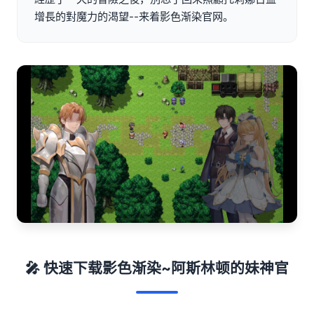
增長的對魔力的渴望--来着影色渐染官网。
🎤 快速下载影色渐染~阿斯林顿的妹神官