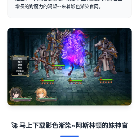
增長的對魔力的渴望--来着影色渐染官网。
🚀 马上下载影色渐染~阿斯林顿的妹神官