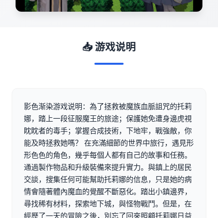
📥 游戏说明
影色渐染游戏说明：為了拯救被魔族血脈詛咒的托莉
娜，踏上一段征服魔王的旅途；保護她免遭身邊虎視
眈眈者的毒手；掌握合成技術，下地牢，戰強敵，你
能及時拯救她嗎？ 在充滿細節的世界中旅行，遇見形
形色色的角色，幾乎每個人都有自己的故事和任務。
通過製作物品和升級裝備來提升實力。與鎮上的居民
交談，搜集任何可能幫助托莉娜的信息，只是她的病
情會隨著體內魔血的覺醒不斷惡化。踏出小鎮邊界，
尋找稀有材料，探索地下城，與怪物戰鬥。但是，在
經歷了一天的冒險之後，別忘了回來照顧托莉娜日益