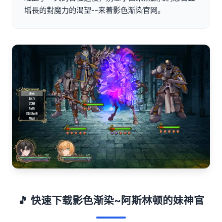
增長的對魔力的渴望--来着影色渐染官网。
🎵 快速下载影色渐染~阿斯林顿的妹神官