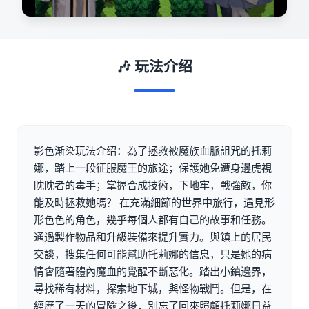
🎶 玩法介绍
影色渐染玩法介绍：為了拯救被魔族血脈詛咒的托莉
娜，踏上一段征服魔王的旅途；保護她免遭身邊虎視
眈眈者的毒手；掌握合成技術，下地牢，戰強敵，你
能及時拯救她嗎？ 在充滿細節的世界中旅行，遇見形
形色色的角色，幾乎每個人都有自己的故事和任務。
通過製作物品和升級裝備來提升實力。與鎮上的居民
交談，搜集任何可能幫助托莉娜的信息，只是她的病
情會隨著體內魔血的覺醒不斷惡化。踏出小鎮邊界，
尋找稀有材料，探索地下城，與怪物戰鬥。但是，在
經歷了一天的冒險之後，別忘了回來照顧托莉娜日益