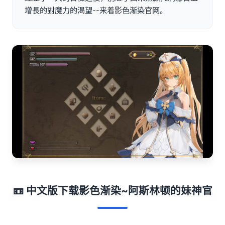
增長的對魔力的渴望--来着影色渐染官网。
📼 中文版下载影色渐染~阿斯林顿的妹神官