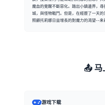
魔血的覺醒不斷惡化。踏出小鎮邊界，尋
城，與怪物戰鬥。但是，在經歷了一天的
照顧托莉娜日益增長的對魔力的渴望--来
📤
游戏下载