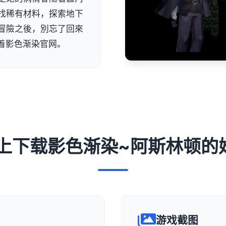
找稀有材料，探索地下
冒險之後，別忘了回來
着影色渐染官网。
 马上下载影色渐染~阿斯林顿的
游戏截图