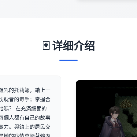
🃏 详细介绍
詛咒的托莉娜，踏上一
眈眈者的毒手；掌握合
她嗎？ 在充滿細節的
每個人都有自己的故事
實力。與鎮上的居民交
是她的病情會隨著體內