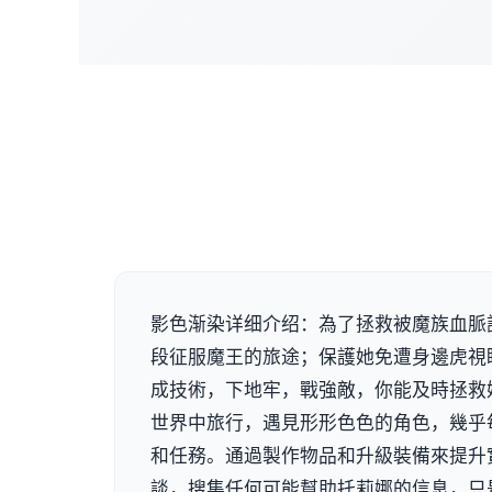
影色渐染详细介绍：為了拯救被魔族血脈
段征服魔王的旅途；保護她免遭身邊虎視
成技術，下地牢，戰強敵，你能及時拯救
世界中旅行，遇見形形色色的角色，幾乎
和任務。通過製作物品和升級裝備來提升
談，搜集任何可能幫助托莉娜的信息，只