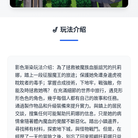
🎷 玩法介绍
影色渐染玩法介绍：為了拯救被魔族血脈詛咒的托莉
娜，踏上一段征服魔王的旅途；保護她免遭身邊虎視
眈眈者的毒手；掌握合成技術，下地牢，戰強敵，你
能及時拯救她嗎？ 在充滿細節的世界中旅行，遇見形
形色色的角色，幾乎每個人都有自己的故事和任務。
通過製作物品和升級裝備來提升實力。與鎮上的居民
交談，搜集任何可能幫助托莉娜的信息，只是她的病
情會隨著體內魔血的覺醒不斷惡化。踏出小鎮邊界，
尋找稀有材料，探索地下城，與怪物戰鬥。但是，在
經歷了一天的冒險之後，別忘了回來照顧托莉娜日益