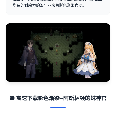
增長的對魔力的渴望--来着影色渐染官网。
🗃️ 高速下载影色渐染~阿斯林顿的妹神官