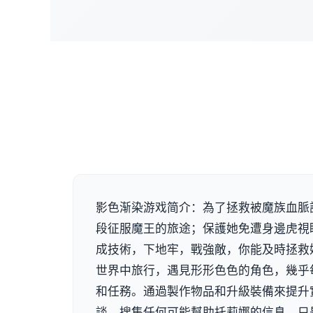
影色渐染游戏简介：為了拯救被魔族血脈
段征服魔王的旅途；保護她免遭身邊虎視
成技術，下地牢，戰強敵，你能及時拯救
世界中旅行，遇見形形色色的角色，幾乎
和任務。通過製作物品和升級裝備來提升
談，搜集任何可能幫助托莉娜的信息，只