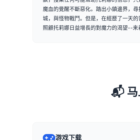
魔血的覺醒不斷惡化。踏出小鎮邊界，尋
城，與怪物戰鬥。但是，在經歷了一天的
照顧托莉娜日益增長的對魔力的渴望--来
📬
游戏下载