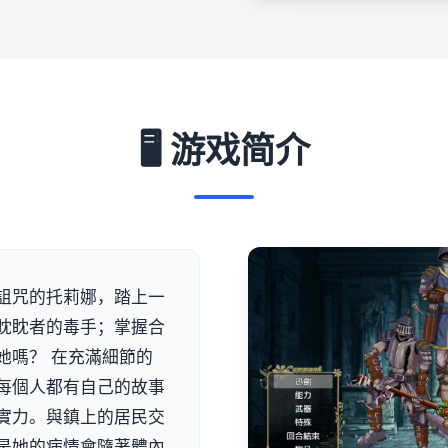
🖥️ 游戏简介
詛咒的托莉娜，踏上一
眈眈者的毒手；掌握合
她嗎？ 在充滿細節的
每個人都有自己的故事
實力。與鎮上的居民交
是她的病情會隨著體內