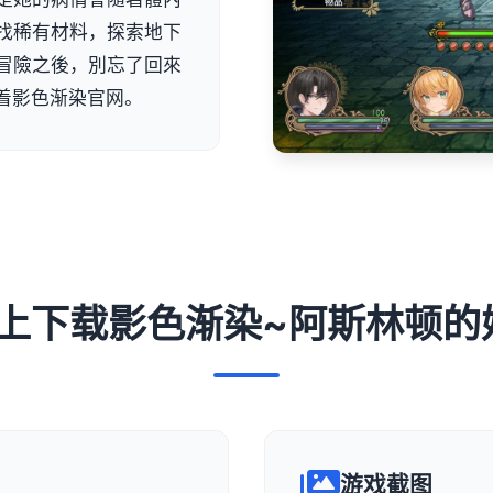
找稀有材料，探索地下
冒險之後，別忘了回來
着影色渐染官网。
 马上下载影色渐染~阿斯林顿的
游戏截图