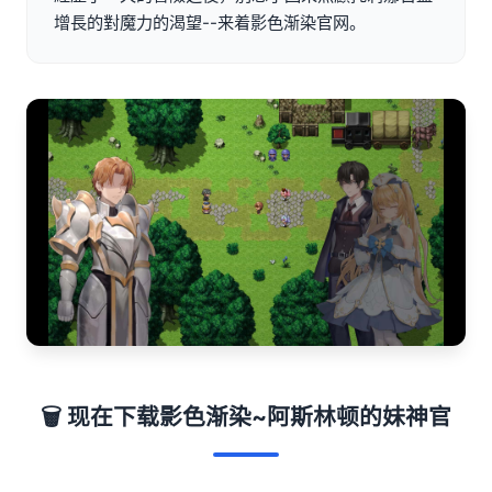
增長的對魔力的渴望--来着影色渐染官网。
🗑️ 现在下载影色渐染~阿斯林顿的妹神官