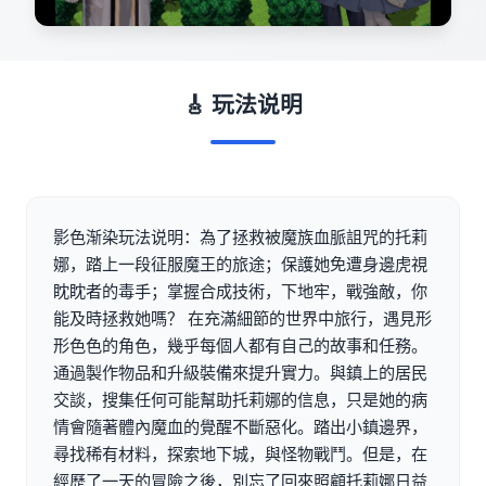
🎸 玩法说明
影色渐染玩法说明：為了拯救被魔族血脈詛咒的托莉
娜，踏上一段征服魔王的旅途；保護她免遭身邊虎視
眈眈者的毒手；掌握合成技術，下地牢，戰強敵，你
能及時拯救她嗎？ 在充滿細節的世界中旅行，遇見形
形色色的角色，幾乎每個人都有自己的故事和任務。
通過製作物品和升級裝備來提升實力。與鎮上的居民
交談，搜集任何可能幫助托莉娜的信息，只是她的病
情會隨著體內魔血的覺醒不斷惡化。踏出小鎮邊界，
尋找稀有材料，探索地下城，與怪物戰鬥。但是，在
經歷了一天的冒險之後，別忘了回來照顧托莉娜日益