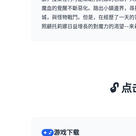
魔血的覺醒不斷惡化。踏出小鎮邊界，尋
城，與怪物戰鬥。但是，在經歷了一天的
照顧托莉娜日益增長的對魔力的渴望--来
🔓
游戏下载