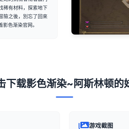
找稀有材料，探索地下
冒險之後，別忘了回來
着影色渐染官网。
 点击下载影色渐染~阿斯林顿的
游戏截图