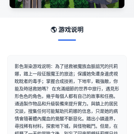
🌎 游戏说明
影色渐染游戏说明：為了拯救被魔族血脈詛咒的托莉
娜，踏上一段征服魔王的旅途；保護她免遭身邊虎視
眈眈者的毒手；掌握合成技術，下地牢，戰強敵，你
能及時拯救她嗎？ 在充滿細節的世界中旅行，遇見形
形色色的角色，幾乎每個人都有自己的故事和任務。
通過製作物品和升級裝備來提升實力。與鎮上的居民
交談，搜集任何可能幫助托莉娜的信息，只是她的病
情會隨著體內魔血的覺醒不斷惡化。踏出小鎮邊界，
尋找稀有材料，探索地下城，與怪物戰鬥。但是，在
經歷了一天的冒險之後，別忘了回來照顧托莉娜日益