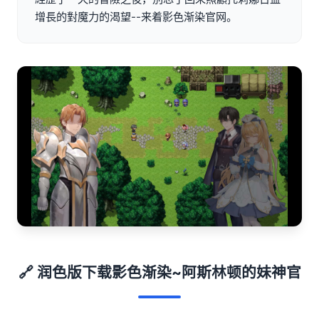
增長的對魔力的渴望--来着影色渐染官网。
🔗 润色版下载影色渐染~阿斯林顿的妹神官