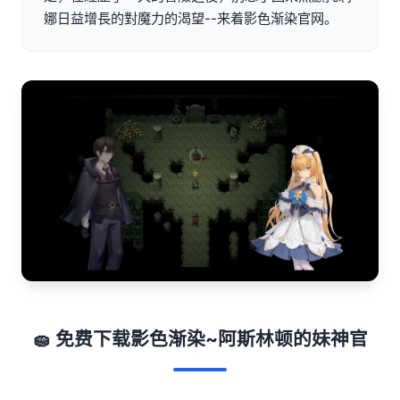
娜日益增長的對魔力的渴望--来着影色渐染官网。
🧽 免费下载影色渐染~阿斯林顿的妹神官