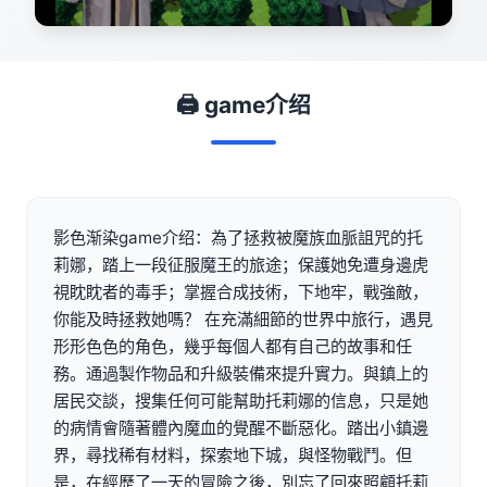
🖨️ game介绍
影色渐染game介绍：為了拯救被魔族血脈詛咒的托
莉娜，踏上一段征服魔王的旅途；保護她免遭身邊虎
視眈眈者的毒手；掌握合成技術，下地牢，戰強敵，
你能及時拯救她嗎？ 在充滿細節的世界中旅行，遇見
形形色色的角色，幾乎每個人都有自己的故事和任
務。通過製作物品和升級裝備來提升實力。與鎮上的
居民交談，搜集任何可能幫助托莉娜的信息，只是她
的病情會隨著體內魔血的覺醒不斷惡化。踏出小鎮邊
界，尋找稀有材料，探索地下城，與怪物戰鬥。但
是，在經歷了一天的冒險之後，別忘了回來照顧托莉