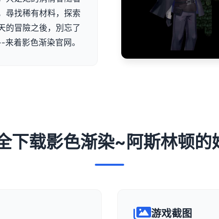
，尋找稀有材料，探索
天的冒險之後，別忘了
--来着影色渐染官网。
 安全下载影色渐染~阿斯林顿的
游戏截图