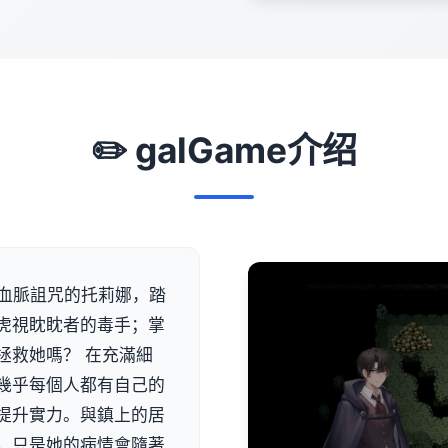
✏️ galGame介绍
族血脈詛咒的托莉娜，踏
虎視眈眈者的毒手；掌
拯救她嗎？ 在充滿細
幾乎每個人都有自己的
提升實力。與鎮上的居
，只是她的病情會隨著