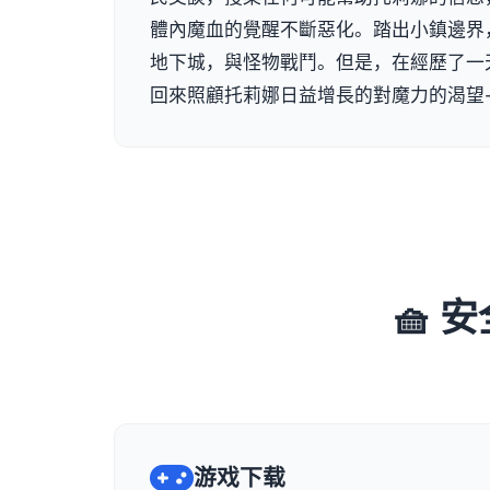
體內魔血的覺醒不斷惡化。踏出小鎮邊界
地下城，與怪物戰鬥。但是，在經歷了一
回來照顧托莉娜日益增長的對魔力的渴望
🧺
游戏下载